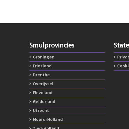
Smulprovincies
Stat
Groningen
Priva
Friesland
Cook
Drenthe
Overijssel
Flevoland
Gelderland
Utrecht
Noord-Holland
Zuid-Holland