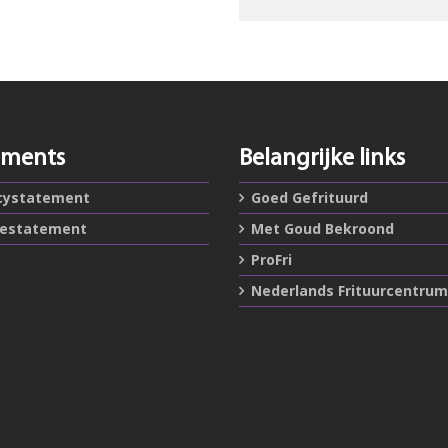
ements
Belangrijke links
cystatement
Goed Gefrituurd
iestatement
Met Goud Bekroond
ProFri
Nederlands Frituurcentrum