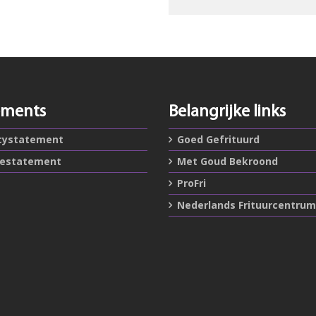
ements
Belangrijke links
cystatement
Goed Gefrituurd
iestatement
Met Goud Bekroond
ProFri
Nederlands Frituurcentrum