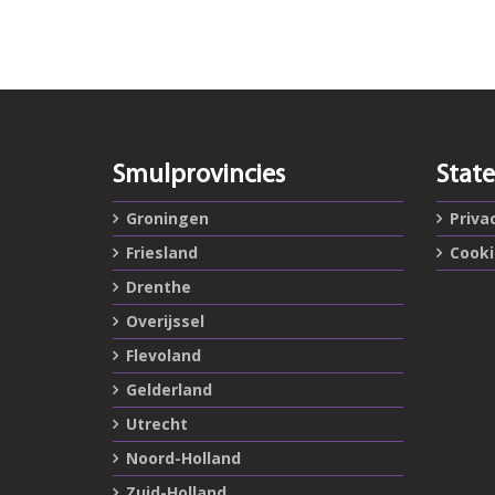
Smulprovincies
Stat
Groningen
Priva
Friesland
Cook
Drenthe
Overijssel
Flevoland
Gelderland
Utrecht
Noord-Holland
Zuid-Holland