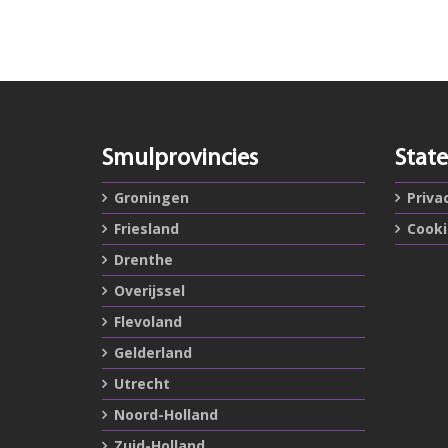
Smulprovincies
Stat
Groningen
Priva
Friesland
Cook
Drenthe
Overijssel
Flevoland
Gelderland
Utrecht
Noord-Holland
Zuid-Holland