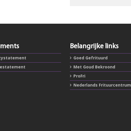
ements
Belangrijke links
cystatement
Goed Gefrituurd
iestatement
Met Goud Bekroond
ProFri
Nederlands Frituurcentrum