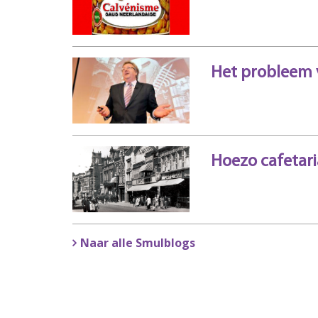
Het probleem v
Hoezo cafetari
Naar alle Smulblogs