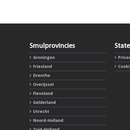
Smulprovincies
Stat
Groningen
Priva
Friesland
Cook
Drenthe
Overijssel
Flevoland
Gelderland
Utrecht
Noord-Holland
Zuid-Holland