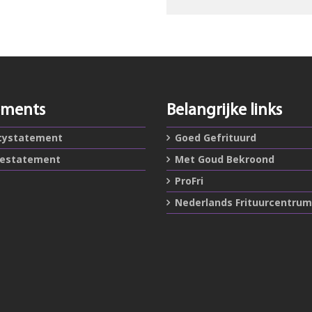
ements
Belangrijke links
cystatement
Goed Gefrituurd
iestatement
Met Goud Bekroond
ProFri
Nederlands Frituurcentrum