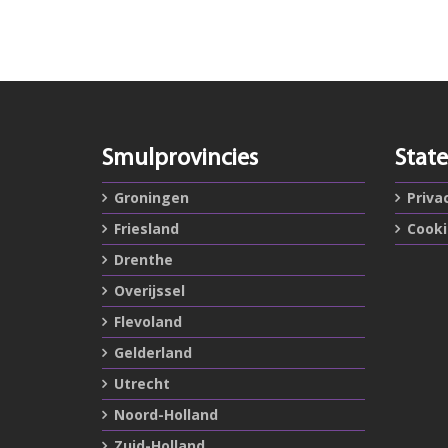
Smulprovincies
Stat
Groningen
Priva
Friesland
Cook
Drenthe
Overijssel
Flevoland
Gelderland
Utrecht
Noord-Holland
Zuid-Holland