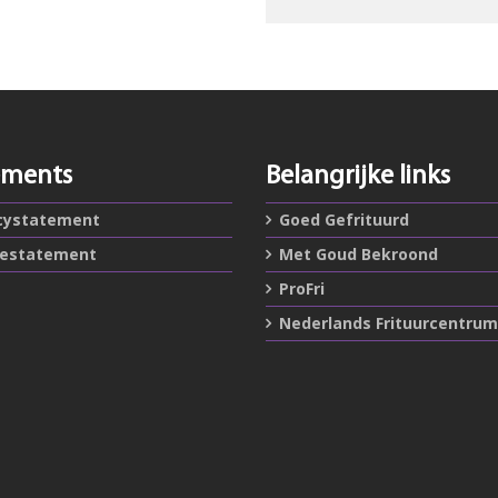
ements
Belangrijke links
cystatement
Goed Gefrituurd
iestatement
Met Goud Bekroond
ProFri
Nederlands Frituurcentrum