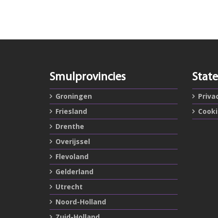
Smulprovincies
Stat
Groningen
Priva
Friesland
Cook
Drenthe
Overijssel
Flevoland
Gelderland
Utrecht
Noord-Holland
Zuid-Holland