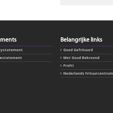
ements
Belangrijke links
cystatement
Goed Gefrituurd
iestatement
Met Goud Bekroond
ProFri
Nederlands Frituurcentrum