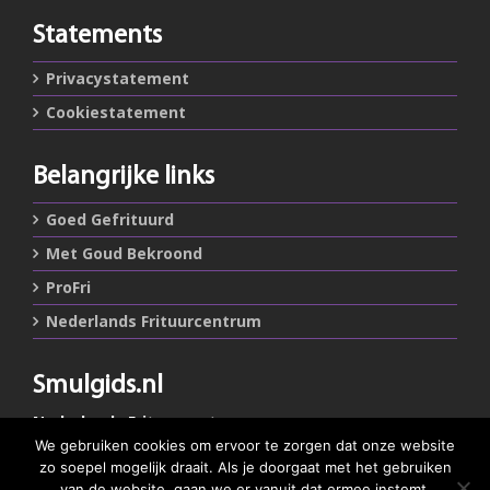
Statements
Privacystatement
Cookiestatement
Belangrijke links
Goed Gefrituurd
Met Goud Bekroond
ProFri
Nederlands Frituurcentrum
Smulgids.nl
Nederlands Frituurcentrum
Blaarthemseweg 72
We gebruiken cookies om ervoor te zorgen dat onze website
5502 JW Veldhoven
zo soepel mogelijk draait. Als je doorgaat met het gebruiken
van de website, gaan we er vanuit dat ermee instemt.