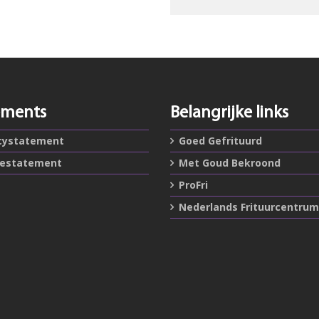
ements
Belangrijke links
cystatement
Goed Gefrituurd
iestatement
Met Goud Bekroond
ProFri
Nederlands Frituurcentrum