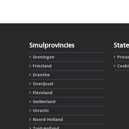
Smulprovincies
Stat
Groningen
Priva
Friesland
Cook
Drenthe
Overijssel
Flevoland
Gelderland
Utrecht
Noord-Holland
Zuid-Holland