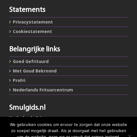
Statements
Privacystatement
Cookiestatement
Belangrijke links
Goed Gefrituurd
Met Goud Bekroond
ProFri
Nederlands Frituurcentrum
Smulgids.nl
Nederlands Frituurcentrum
Blaarthemseweg 72
We gebruiken cookies om ervoor te zorgen dat onze website
5502 JW Veldhoven
zo soepel mogelijk draait. Als je doorgaat met het gebruiken
van de website, gaan we er vanuit dat ermee instemt.