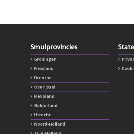
Smulprovincies
Stat
Groningen
Priva
Friesland
Cook
Drenthe
Overijssel
Flevoland
Gelderland
Utrecht
Noord-Holland
Zuid-Holland