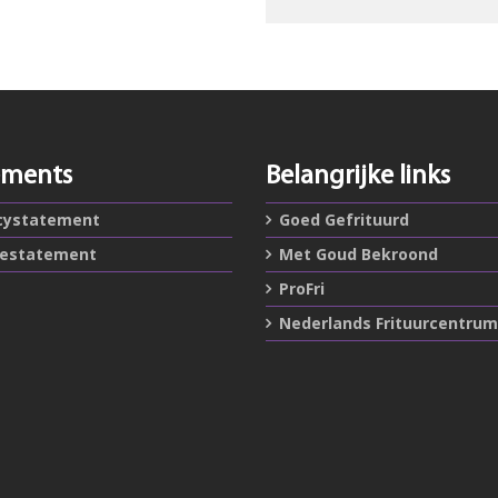
ements
Belangrijke links
cystatement
Goed Gefrituurd
iestatement
Met Goud Bekroond
ProFri
Nederlands Frituurcentrum