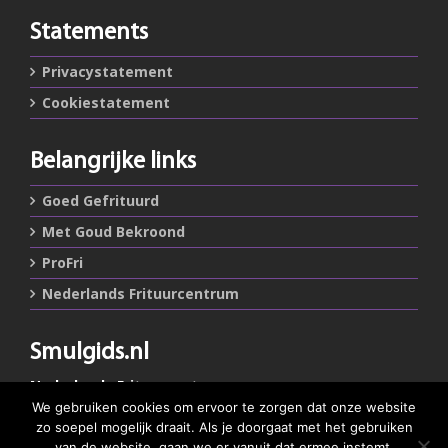
Statements
Privacystatement
Cookiestatement
Belangrijke links
Goed Gefrituurd
Met Goud Bekroond
ProFri
Nederlands Frituurcentrum
Smulgids.nl
Nederlands Frituurcentrum
Blaarthemseweg 72
We gebruiken cookies om ervoor te zorgen dat onze website
5502 JW Veldhoven
zo soepel mogelijk draait. Als je doorgaat met het gebruiken
van de website, gaan we er vanuit dat ermee instemt.