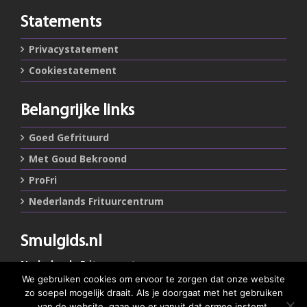
Statements
Privacystatement
Cookiestatement
Belangrijke links
Goed Gefrituurd
Met Goud Bekroond
ProFri
Nederlands Frituurcentrum
Smulgids.nl
Nederlands Frituurcentrum
Blaarthemseweg 72
We gebruiken cookies om ervoor te zorgen dat onze website
5502 JW Veldhoven
zo soepel mogelijk draait. Als je doorgaat met het gebruiken
van de website, gaan we er vanuit dat ermee instemt.