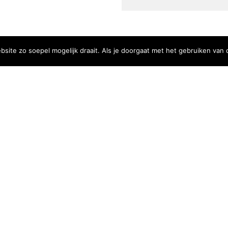
ite zo soepel mogelijk draait. Als je doorgaat met het gebruiken van 
ements
Belangrijke links
cystatement
Goed Gefrituurd
iestatement
Met Goud Bekroond
ProFri
Nederlands Frituurcentrum