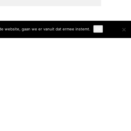
de website, gaan we er vanuit dat ermee instemt.
Ok
Smulgids.nl
Nederlands Frituurcentrum
Blaarthemseweg 72
5502 JW Veldhoven
T
:
040-7200900 (optie 2)
@
:
info@frituurcentrum.nl
Volg ons
Word ook smulfan en volg ons op