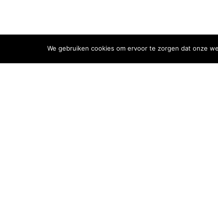
We gebruiken cookies om ervoor te zorgen dat onze webs
Smulprovincies
Stat
Groningen
Priva
Friesland
Cook
Drenthe
Overijssel
Flevoland
Gelderland
Utrecht
Noord-Holland
Zuid-Holland