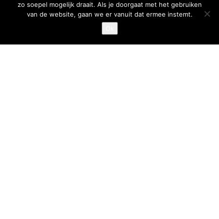
zo soepel mogelijk draait. Als je doorgaat met het gebruiken
van de website, gaan we er vanuit dat ermee instemt.
T
:
040-7200900 (optie 2)
Ok
@
:
info@frituurcentrum.nl
Volg ons
Word ook smulfan en volg ons op
Design en realisatie