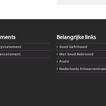
ements
Belangrijke links
cystatement
Goed Gefrituurd
iestatement
Met Goud Bekroond
ProFri
Nederlands Frituurcentrum