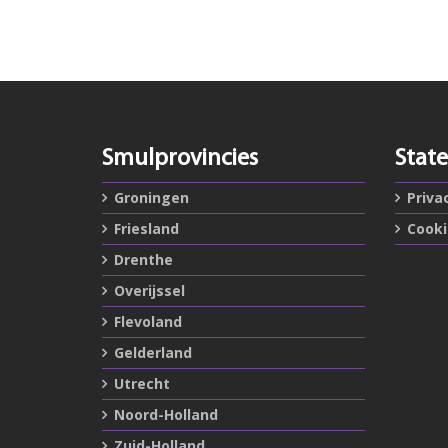
Smulprovincies
Stat
Groningen
Priva
Friesland
Cook
Drenthe
Overijssel
Flevoland
Gelderland
Utrecht
Noord-Holland
Zuid-Holland