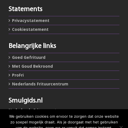
Statements
Privacystatement
Cookiestatement
Belangrijke links
Goed Gefrituurd
Met Goud Bekroond
ProFri
Nederlands Frituurcentrum
Smulgids.nl
Nederlands Frituurcentrum
Blaarthemseweg 72
We gebruiken cookies om ervoor te zorgen dat onze website
5502 JW Veldhoven
zo soepel mogelijk draait. Als je doorgaat met het gebruiken
van de website, gaan we er vanuit dat ermee instemt.