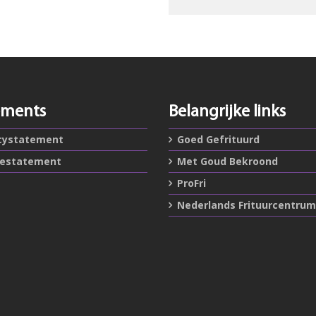
ements
Belangrijke links
cystatement
Goed Gefrituurd
iestatement
Met Goud Bekroond
ProFri
Nederlands Frituurcentrum