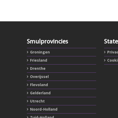
Smulprovincies
Stat
Groningen
Priva
Friesland
Cook
Drenthe
Overijssel
Flevoland
Gelderland
Utrecht
Noord-Holland
Zuid-Holland