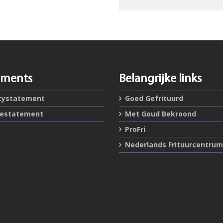
ements
Belangrijke links
cystatement
Goed Gefrituurd
iestatement
Met Goud Bekroond
ProFri
Nederlands Frituurcentrum