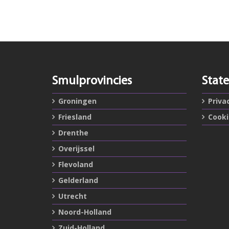
Smulprovincies
Stat
Groningen
Priva
Friesland
Cook
Drenthe
Overijssel
Flevoland
Gelderland
Utrecht
Noord-Holland
Zuid-Holland