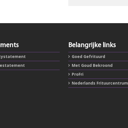
ements
Belangrijke links
cystatement
Goed Gefrituurd
iestatement
Met Goud Bekroond
ProFri
Nederlands Frituurcentrum