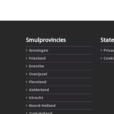
Smulprovincies
Stat
Groningen
Priva
Friesland
Cook
Drenthe
Overijssel
Flevoland
Gelderland
Utrecht
Noord-Holland
Zuid-Holland