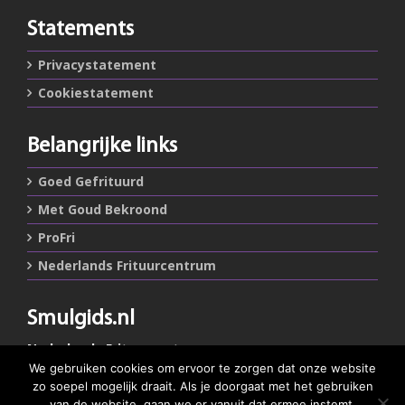
Statements
Privacystatement
Cookiestatement
Belangrijke links
Goed Gefrituurd
Met Goud Bekroond
ProFri
Nederlands Frituurcentrum
Smulgids.nl
Nederlands Frituurcentrum
Blaarthemseweg 72
We gebruiken cookies om ervoor te zorgen dat onze website
5502 JW Veldhoven
zo soepel mogelijk draait. Als je doorgaat met het gebruiken
van de website, gaan we er vanuit dat ermee instemt.