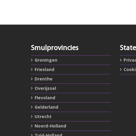
Smulprovincies
Stat
Groningen
Priva
Friesland
Cook
Drenthe
Overijssel
Flevoland
Gelderland
Utrecht
Noord-Holland
Zuid-Holland