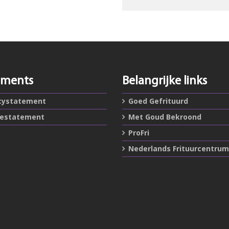
ements
Belangrijke links
cystatement
Goed Gefrituurd
iestatement
Met Goud Bekroond
ProFri
Nederlands Frituurcentrum