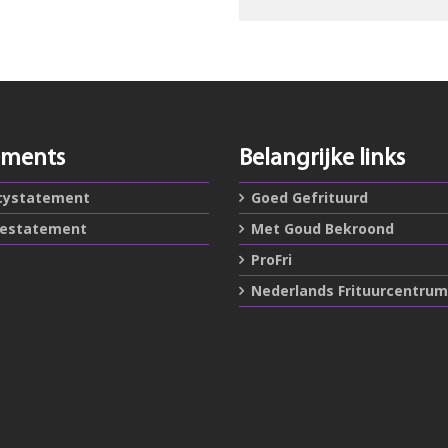
ements
Belangrijke links
cystatement
Goed Gefrituurd
iestatement
Met Goud Bekroond
ProFri
Nederlands Frituurcentrum