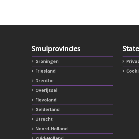
Smulprovincies
Stat
Groningen
Priva
Friesland
Cook
Drenthe
Overijssel
Flevoland
Gelderland
Utrecht
Noord-Holland
Zuid-Holland