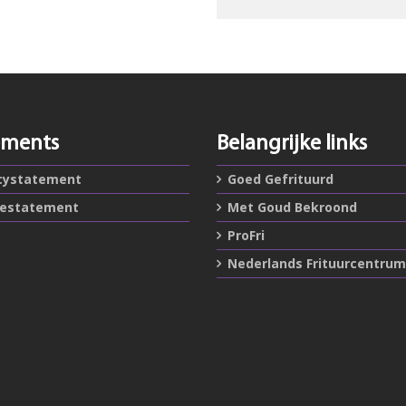
ements
Belangrijke links
cystatement
Goed Gefrituurd
iestatement
Met Goud Bekroond
ProFri
Nederlands Frituurcentrum