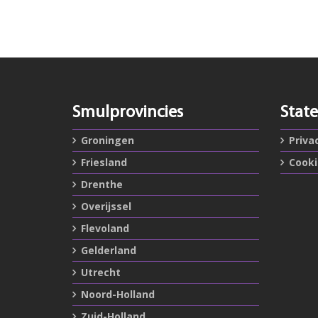
Smulprovincies
Stat
Groningen
Priva
Friesland
Cook
Drenthe
Overijssel
Flevoland
Gelderland
Utrecht
Noord-Holland
Zuid-Holland