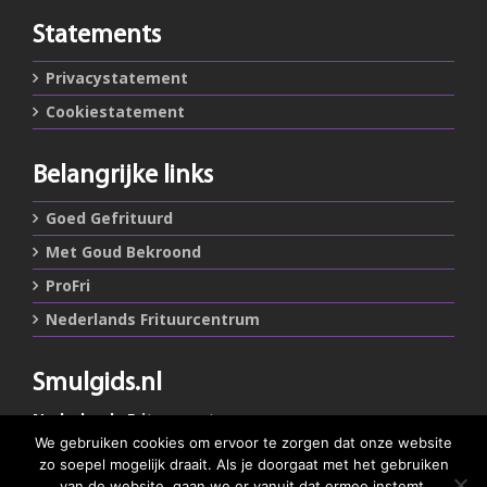
Statements
Privacystatement
Cookiestatement
Belangrijke links
Goed Gefrituurd
Met Goud Bekroond
ProFri
Nederlands Frituurcentrum
Smulgids.nl
Nederlands Frituurcentrum
Blaarthemseweg 72
We gebruiken cookies om ervoor te zorgen dat onze website
5502 JW Veldhoven
zo soepel mogelijk draait. Als je doorgaat met het gebruiken
van de website, gaan we er vanuit dat ermee instemt.