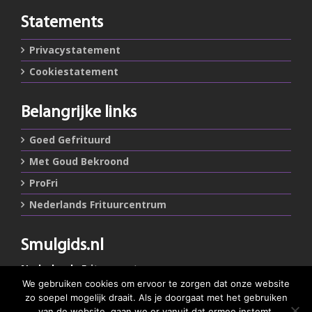
Statements
Privacystatement
Cookiestatement
Belangrijke links
Goed Gefrituurd
Met Goud Bekroond
ProFri
Nederlands Frituurcentrum
Smulgids.nl
Nederlands Frituurcentrum
Blaarthemseweg 72
We gebruiken cookies om ervoor te zorgen dat onze website
5502 JW Veldhoven
zo soepel mogelijk draait. Als je doorgaat met het gebruiken
van de website, gaan we er vanuit dat ermee instemt.