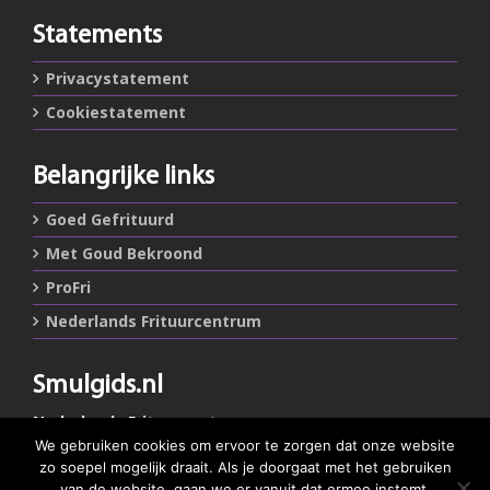
Statements
Privacystatement
Cookiestatement
Belangrijke links
Goed Gefrituurd
Met Goud Bekroond
ProFri
Nederlands Frituurcentrum
Smulgids.nl
Nederlands Frituurcentrum
Blaarthemseweg 72
We gebruiken cookies om ervoor te zorgen dat onze website
5502 JW Veldhoven
zo soepel mogelijk draait. Als je doorgaat met het gebruiken
van de website, gaan we er vanuit dat ermee instemt.