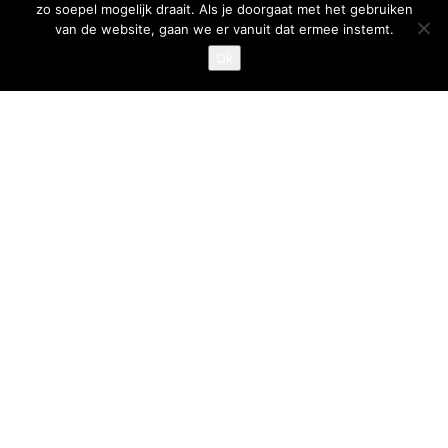
zo soepel mogelijk draait. Als je doorgaat met het gebruiken
van de website, gaan we er vanuit dat ermee instemt.
T
:
040-7200900 (optie 2)
Ok
@
:
info@frituurcentrum.nl
Volg ons
Word ook smulfan en volg ons op
Design en realisatie