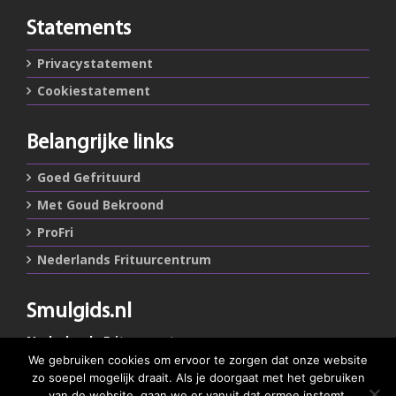
Statements
Privacystatement
Cookiestatement
Belangrijke links
Goed Gefrituurd
Met Goud Bekroond
ProFri
Nederlands Frituurcentrum
Smulgids.nl
Nederlands Frituurcentrum
Blaarthemseweg 72
We gebruiken cookies om ervoor te zorgen dat onze website
5502 JW Veldhoven
zo soepel mogelijk draait. Als je doorgaat met het gebruiken
van de website, gaan we er vanuit dat ermee instemt.