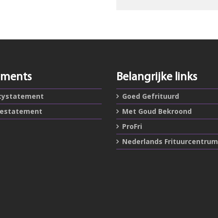
ements
Belangrijke links
cystatement
Goed Gefrituurd
iestatement
Met Goud Bekroond
ProFri
Nederlands Frituurcentrum