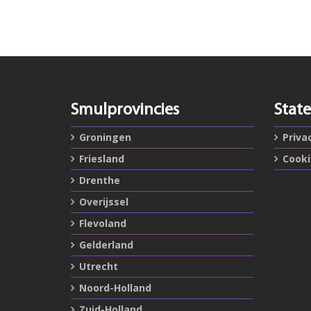
Smulprovincies
Stat
Groningen
Priva
Friesland
Cook
Drenthe
Overijssel
Flevoland
Gelderland
Utrecht
Noord-Holland
Zuid-Holland