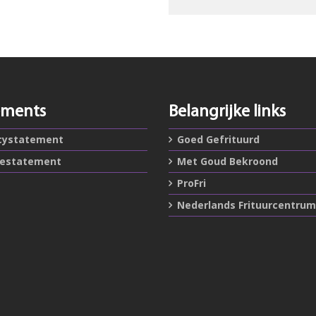
ements
Belangrijke links
cystatement
Goed Gefrituurd
iestatement
Met Goud Bekroond
ProFri
Nederlands Frituurcentrum