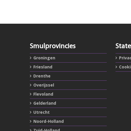
Smulprovincies
Stat
Groningen
Priva
Friesland
Cook
Drenthe
Overijssel
Flevoland
Gelderland
Utrecht
Noord-Holland
Zuid-Holland