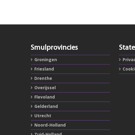
Smulprovincies
Stat
Groningen
Priva
Friesland
Cook
Drenthe
Overijssel
Flevoland
Gelderland
Utrecht
Noord-Holland
Zuid-Holland