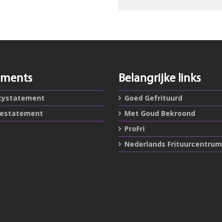
ements
Belangrijke links
cystatement
Goed Gefrituurd
iestatement
Met Goud Bekroond
ProFri
Nederlands Frituurcentrum